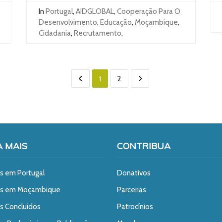
In
Portugal
,
AIDGLOBAL
,
Cooperação Para O
Desenvolvimento
,
Educação
,
Moçambique
,
Cidadania
,
Recrutamento
,
1
2
A MAIS
CONTRIBUA
s em Portugal
Donativos
os em Moçambique
Parcerias
s Concluídos
Patrocínios