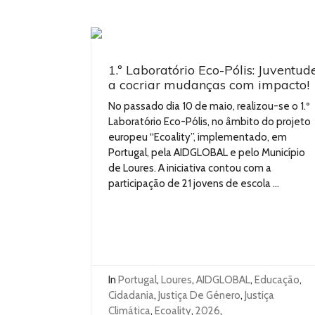
1.º Laboratório Eco-Pólis: Juventud
a cocriar mudanças com impacto!
No passado dia 10 de maio, realizou-se o 1.º
Laboratório Eco-Pólis, no âmbito do projeto
europeu “Ecoality”, implementado, em
Portugal, pela AIDGLOBAL e pelo Município
de Loures. A iniciativa contou com a
participação de 21 jovens de escola ...
In
Portugal
,
Loures
,
AIDGLOBAL
,
Educação
,
Cidadania
,
Justiça De Género
,
Justiça
Climática
,
Ecoality
,
2026
,