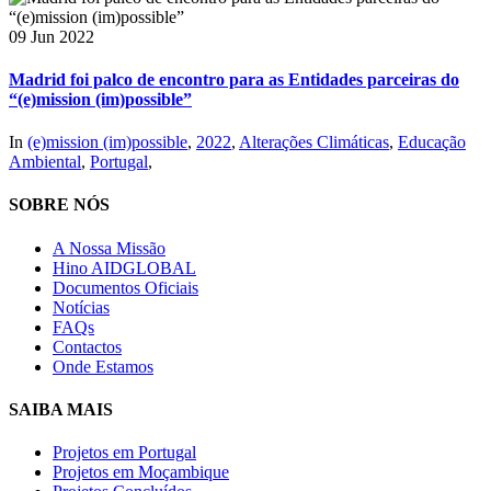
09 Jun 2022
Madrid foi palco de encontro para as Entidades parceiras do
“(e)mission (im)possible”
In
(e)mission (im)possible
,
2022
,
Alterações Climáticas
,
Educação
Ambiental
,
Portugal
,
SOBRE NÓS
A Nossa Missão
Hino AIDGLOBAL
Documentos Oficiais
Notícias
FAQs
Contactos
Onde Estamos
SAIBA MAIS
Projetos em Portugal
Projetos em Moçambique