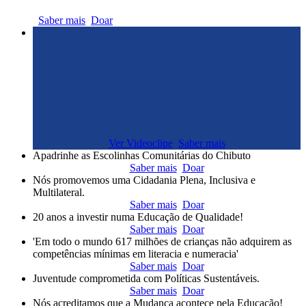
Saber mais
Doar
Ver Videoclipe
Saber mais
Apadrinhe as Escolinhas Comunitárias do Chibuto
Saber mais
Doar
Nós promovemos uma Cidadania Plena, Inclusiva e
Multilateral.
Saber mais
Doar
20 anos a investir numa Educação de Qualidade!
Saber mais
Doar
'Em todo o mundo 617 milhões de crianças não adquirem as
competências mínimas em literacia e numeracia'
Saber mais
Doar
Juventude comprometida com Políticas Sustentáveis.
Saber mais
Doar
Nós acreditamos que a Mudança acontece pela Educação!