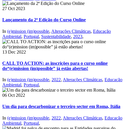
27 Oct 2023
Lançamento da 2ª Edição do Curso Online
In
(e)mission (im)possible
,
Alterações Climáticas
,
Educação
Ambiental
,
Portugal
,
Sustentabilidade
,
2023
,
13 Dec 2022
CALL TO ACTION: as inscrições para o curso online
do“(e)mission (im)possible” já estão abertas!
In
(e)mission (im)possible
,
2022
,
Alterações Climáticas
,
Educação
Ambiental
,
Portugal
,
06 Oct 2022
Um dia para descarbonizar o terceiro sector em Roma, Itália
In
(e)mission (im)possible
,
2022
,
Alterações Climáticas
,
Educação
Ambiental
,
Portugal
,