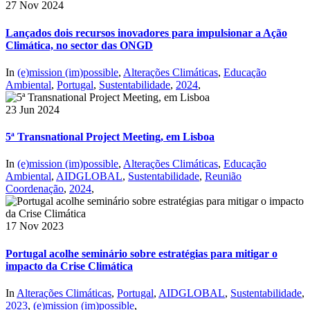
27 Nov 2024
Lançados dois recursos inovadores para impulsionar a Ação
Climática, no sector das ONGD
In
(e)mission (im)possible
,
Alterações Climáticas
,
Educação
Ambiental
,
Portugal
,
Sustentabilidade
,
2024
,
23 Jun 2024
5ª Transnational Project Meeting, em Lisboa
In
(e)mission (im)possible
,
Alterações Climáticas
,
Educação
Ambiental
,
AIDGLOBAL
,
Sustentabilidade
,
Reunião
Coordenação
,
2024
,
17 Nov 2023
Portugal acolhe seminário sobre estratégias para mitigar o
impacto da Crise Climática
In
Alterações Climáticas
,
Portugal
,
AIDGLOBAL
,
Sustentabilidade
,
2023
,
(e)mission (im)possible
,