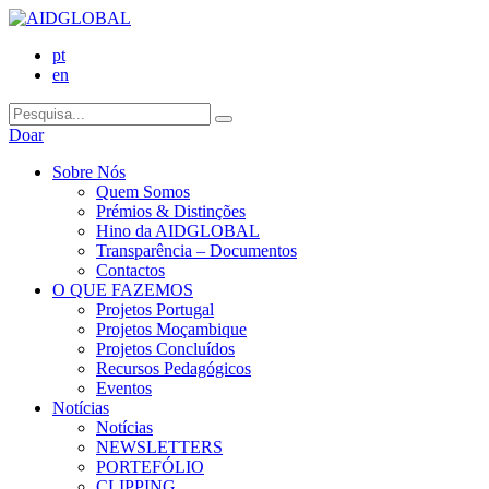
pt
en
Doar
Sobre Nós
Quem Somos
Prémios & Distinções
Hino da AIDGLOBAL
Transparência – Documentos
Contactos
O QUE FAZEMOS
Projetos Portugal
Projetos Moçambique
Projetos Concluídos
Recursos Pedagógicos
Eventos
Notícias
Notícias
NEWSLETTERS
PORTEFÓLIO
CLIPPING