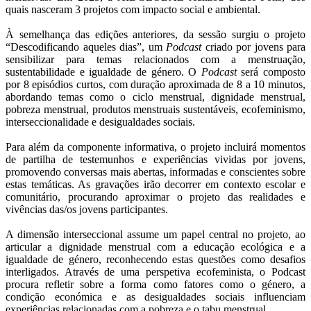
quais nasceram 3 projetos com impacto social e ambiental.
À semelhança das edições anteriores, da sessão surgiu o projeto
“Descodificando aqueles dias”, um
Podcast
criado por jovens para
sensibilizar para temas relacionados com a menstruação,
sustentabilidade e igualdade de género. O
Podcast
será composto
por 8 episódios curtos, com duração aproximada de 8 a 10 minutos,
abordando temas como o ciclo menstrual, dignidade menstrual,
pobreza menstrual, produtos menstruais sustentáveis, ecofeminismo,
interseccionalidade e desigualdades sociais.
Para além da componente informativa, o projeto incluirá momentos
de partilha de testemunhos e experiências vividas por jovens,
promovendo conversas mais abertas, informadas e conscientes sobre
estas temáticas. As gravações irão decorrer em contexto escolar e
comunitário, procurando aproximar o projeto das realidades e
vivências das/os jovens participantes.
A dimensão interseccional assume um papel central no projeto, ao
articular a dignidade menstrual com a educação ecológica e a
igualdade de género, reconhecendo estas questões como desafios
interligados. Através de uma perspetiva ecofeminista, o Podcast
procura refletir sobre a forma como fatores como o género, a
condição económica e as desigualdades sociais influenciam
experiências relacionadas com a pobreza e o tabu menstrual.