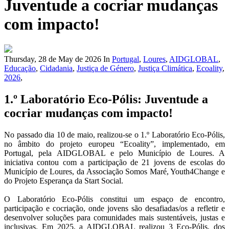
Juventude a cocriar mudanças
com impacto!
Thursday, 28 de May de 2026
In
Portugal
,
Loures
,
AIDGLOBAL
,
Educação
,
Cidadania
,
Justiça de Género
,
Justiça Climática
,
Ecoality
,
2026
,
1.º Laboratório Eco-Pólis: Juventude a
cocriar mudanças com impacto!
No passado dia 10 de maio, realizou-se o 1.º Laboratório Eco-Pólis,
no âmbito do projeto europeu “Ecoality”, implementado, em
Portugal, pela AIDGLOBAL e pelo Município de Loures. A
iniciativa contou com a participação de 21 jovens de escolas do
Município de Loures, da Associação Somos Maré, Youth4Change e
do Projeto Esperança da Start Social.
O Laboratório Eco-Pólis constitui um espaço de encontro,
participação e cocriação, onde jovens são desafiadas/os a refletir e
desenvolver soluções para comunidades mais sustentáveis, justas e
inclusivas. Em 2025, a AIDGLOBAL realizou 3 Eco-Pólis, dos