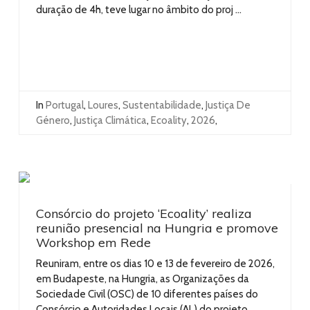
duração de 4h, teve lugar no âmbito do proj ...
In
Portugal
,
Loures
,
Sustentabilidade
,
Justiça De
Género
,
Justiça Climática
,
Ecoality
,
2026
,
Consórcio do projeto ‘Ecoality’ realiza
reunião presencial na Hungria e promove
Workshop em Rede
Reuniram, entre os dias 10 e 13 de fevereiro de 2026,
em Budapeste, na Hungria, as Organizações da
Sociedade Civil (OSC) de 10 diferentes países do
Consórcio e Autoridades Locais (AL) do projeto