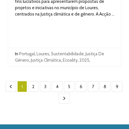
fins lucrativos para apresentarem propostas de
projetos e iniciativas no município de Loures,
centrados na Justiça climática e de género. A Acção ...
In
Portugal
,
Loures
,
Sustentabilidade
,
Justiça De
Género
,
Justiça Climática
,
Ecoality
,
2025
,
1
2
3
4
5
6
7
8
9