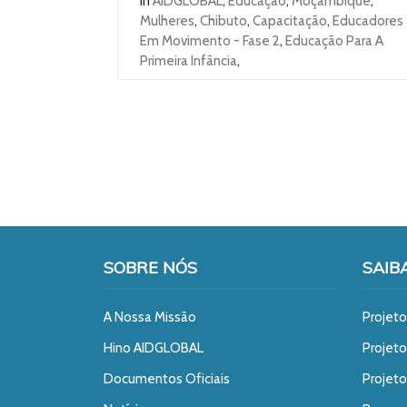
In
AIDGLOBAL
,
Educação
,
Moçambique
,
Mulheres
,
Chibuto
,
Capacitação
,
Educadores
Em Movimento - Fase 2
,
Educação Para A
Primeira Infância
,
SOBRE NÓS
SAIB
A Nossa Missão
Projeto
Hino AIDGLOBAL
Projet
Documentos Oficiais
Projeto