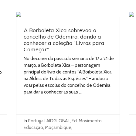
A Borboleta Xica sobrevoa o
concelho de Odemira, dando a
conhecer a coleção “Livros para
Começar”
No decorrer da passada semana de 17 a 21 de
março, a Borboleta Xica – personagem
principal do livro de contos “A Borboleta Xica
o
na Aldeia de Todas as Espécies” – andou a
voar pelas escolas do concelho de Odemira
para dar a conhecer as suas ...
In
Portugal
,
AIDGLOBAL
,
Ed. Movimento
,
Educação
,
Moçambique
,