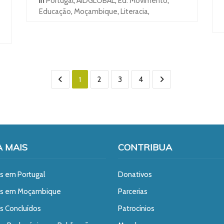
In
Portugal
,
AIDGLOBAL
,
Ed. Movimento
,
Educação
,
Moçambique
,
Literacia
,
1
2
3
4
A MAIS
CONTRIBUA
s em Portugal
Donativos
os em Moçambique
Parcerias
s Concluídos
Patrocínios